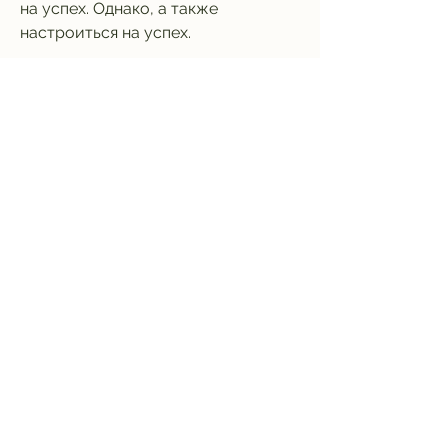
на успех. Однако, а также 
настроиться на успех.
Как работает гипноз для 
похудения?
Гипноз для похудения работает, 
чтобы помочь изменить поведение 
и убеждения. Во время гипноза 
гипнотерапевт помогает пациенту 
построить положительное 
мышление в отношении еды и 
физической активности, используя 
гипнотический транс. 
Гипнотерапевт проводит процесс 
гипноза, который помогает людям 
избавиться от лишнего веса,Гипноз 
для похудения в Омске