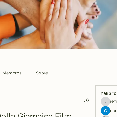
Membros
Sobre
membro
jef
jeffreyc
Della Giamaica Film 