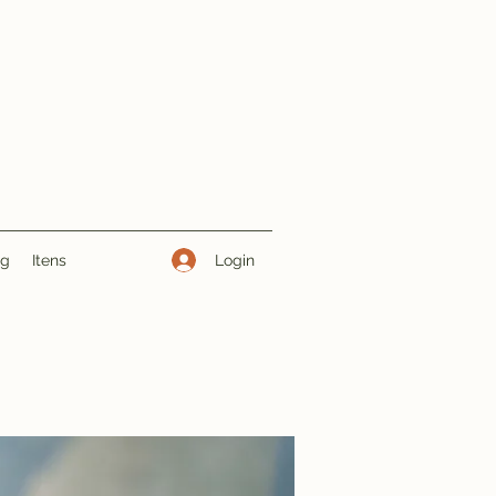
Login
ng
Itens