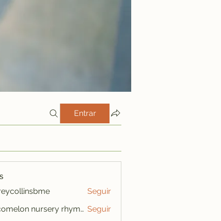
Entrar
s
freycollinsbme
Seguir
ollinsbme
cocomelon nursery rhymes
Seguir