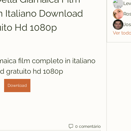
Lev
 Italiano Download 
Ros
Jo
uito Hd 1080p
Ver tod
maica film completo in italiano 
 gratuito hd 1080p
Download
0 comentário