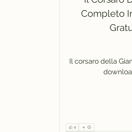
Completo In
Grat
Il corsaro della Gia
download
0