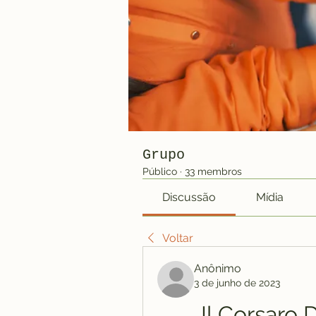
Grupo
Público
·
33 membros
Discussão
Mídia
Voltar
Anônimo
3 de junho de 2023
Il Corsaro 