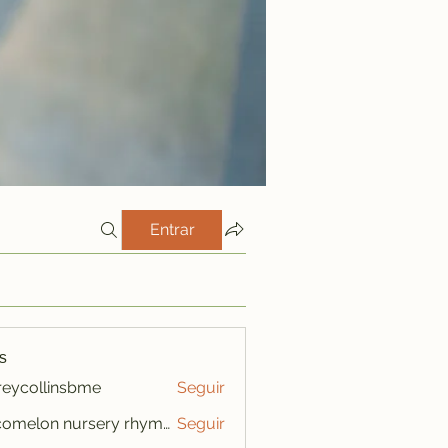
Entrar
s
freycollinsbme
Seguir
ollinsbme
cocomelon nursery rhymes
Seguir