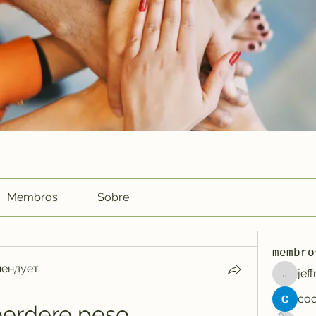
Membros
Sobre
membro
мендует
jef
jeffreyc
perdere peso