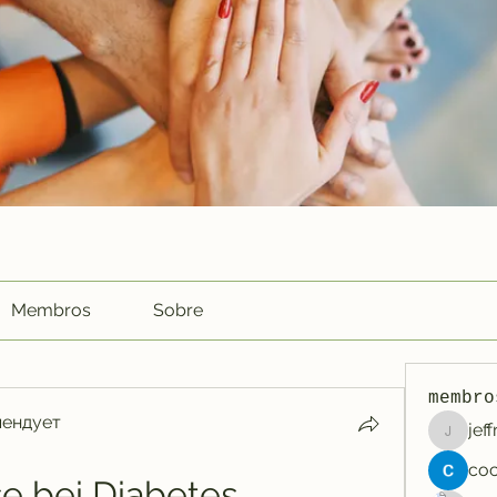
Membros
Sobre
membro
мендует
jef
jeffreyc
e bei Diabetes