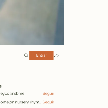
Entrar
s
freycollinsbme
Seguir
ollinsbme
cocomelon nursery rhymes
Seguir