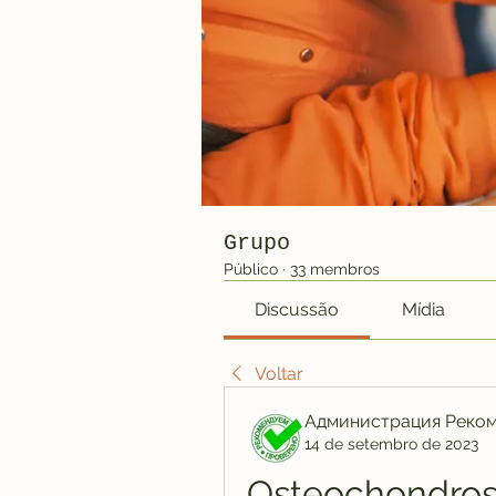
Grupo
Público
·
33 membros
Discussão
Mídia
Voltar
Администрация Реко
14 de setembro de 2023
Osteochondros