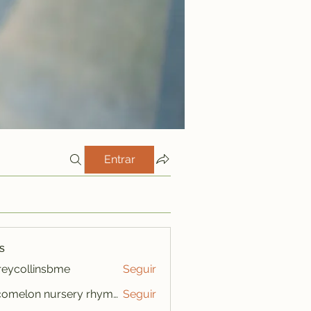
Entrar
s
freycollinsbme
Seguir
ollinsbme
cocomelon nursery rhymes
Seguir