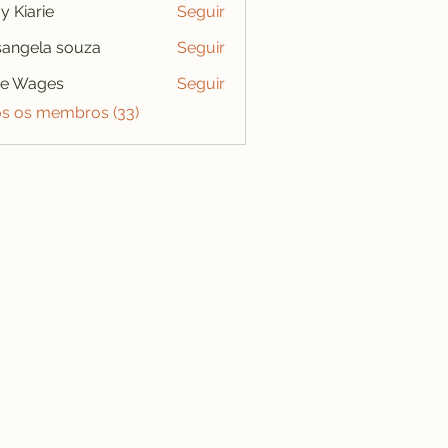
y Kiarie
Seguir
angela souza
Seguir
se Wages
Seguir
os os membros (33)