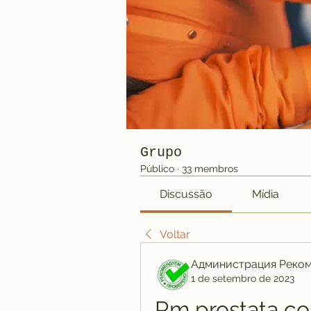
Grupo
Público
·
33 membros
Discussão
Mídia
Voltar
Администрация Реко
1 de setembro de 2023
Rm prostata c