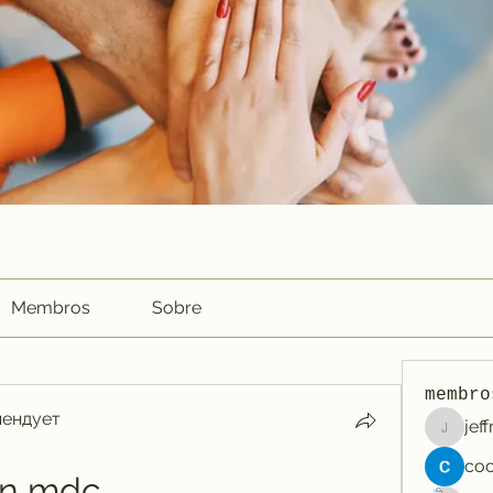
Membros
Sobre
membro
мендует
jef
jeffreyc
on mdc