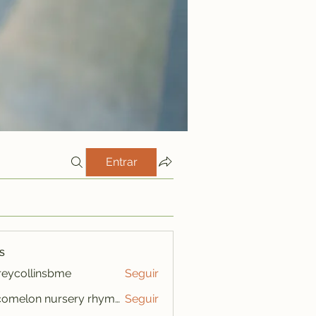
Entrar
s
freycollinsbme
Seguir
ollinsbme
cocomelon nursery rhymes
Seguir