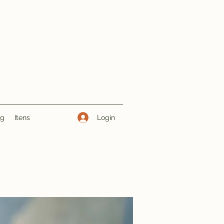
Login
ng
Itens