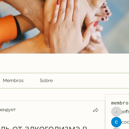
Membros
Sobre
membro
мендует
jef
jeffreyc
ь от алкоголизма в 