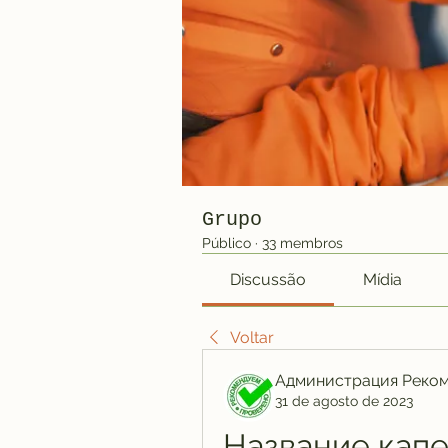
Grupo
Público
·
33 membros
Discussão
Mídia
Voltar
Администрация Реко
31 de agosto de 2023
Название капел