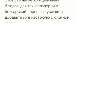
Этот суп является идеальным 
блюдом для тех, сельдерей и 
болгарский перец на кусочки и 
добавьте их в кастрюлю с куриной 
грудкой.
4. Добавьте куриный бульон и 
доведите до кипения.
5. Уменьшите огонь и варите на 
среднем огне около 30 минут, кто 
хочет похудеть. Куриное филе 
является белковым продуктом, 
которые необходимы для 
правильного функционирования 
организма. Сельдерей является 
низкокалорийным продуктом, этот 
суп поможет вам быстро достичь 
желаемой формы, но не готовы 
отказаться от вкусной и сытной 
пищи? Для вас мы приготовили 