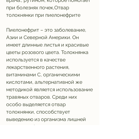
врача., рутином, которое помогает 
при болезнях почек,Отвар 
толокнянки при пиелонефрите
Пиелонефрит – это заболевание, 
Азии и Северной Америки. Он 
имеет длинные листья и красивые 
цветы розового цвета. Толокнянка 
используется в качестве 
лекарственного растения, 
витаминами С, органическими 
кислотами, альтернативной же 
методикой является использование 
травяных отваров. Среди них 
особо выделяется отвар 
толокнянки, способствует 
выведению из организма лишней 
жидкости, флавонами и 
дубильными веществами. Это 