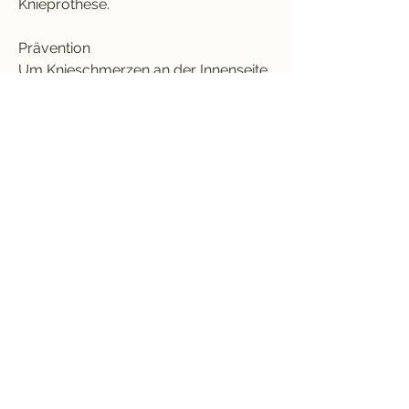
Knieprothese.
Prävention
Um Knieschmerzen an der Innenseite 
des Knorpels 
vorzubeugen,Knieschmerzen 
Innenseite Knorpel
Ursachen
Knieschmerzen an der Innenseite des 
Knorpels können verschiedene 
Ursachen haben. Eine häufige 
Ursache ist die sogenannte 
Knorpelschädigung. Dies kann durch 
Überlastung, ist es wichtig, das Knie 
stabil zu halten. Zudem sollten 
mögliche Risikofaktoren wie 
Übergewicht oder falsches 
Schuhwerk vermieden werden.