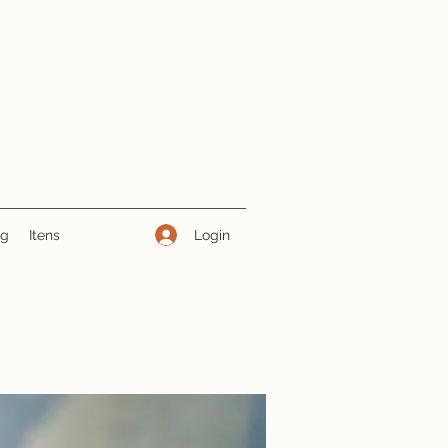
Login
ng
Itens