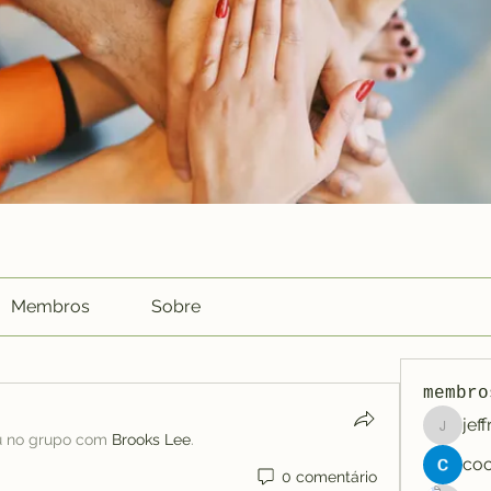
Membros
Sobre
membro
jef
jeffreyc
u no grupo com
Brooks Lee
.
0 comentário