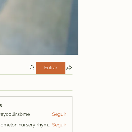
Entrar
s
freycollinsbme
Seguir
ollinsbme
cocomelon nursery rhymes
Seguir