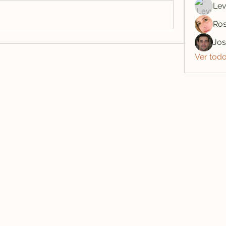
Lev
Ros
Jo
Ver tod