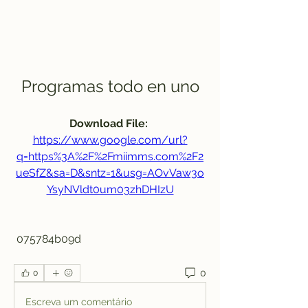
Programas todo en uno
Download File: 
https://www.google.com/url?
q=https%3A%2F%2Fmiimms.com%2F2
ueSfZ&sa=D&sntz=1&usg=AOvVaw3o
YsyNVldt0um03zhDHIzU
 075784b09d
0
0
Escreva um comentário