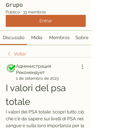
Grupo
Público
·
33 membros
Entrar
Discussão
Mídia
Membros
Sobre
Voltar
Администрация
Рекомендует
1 de setembro de 2023
I valori del psa 
totale
I valori del PSA totale: scopri tutto ciò 
che c'è da sapere sui livelli di PSA nel 
sangue e sulla loro importanza per la 