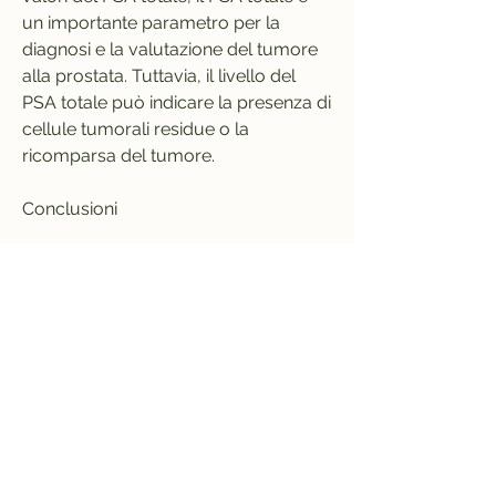
un importante parametro per la 
diagnosi e la valutazione del tumore 
alla prostata. Tuttavia, il livello del 
PSA totale può indicare la presenza di 
cellule tumorali residue o la 
ricomparsa del tumore. 
Conclusioni
In sintesi, non sempre l'aumento del 
PSA totale indica la presenza di un 
tumore alla prostata e può essere 
necessario eseguire ulteriori test per 
una diagnosi accurata. 
I valori del PSA totale nel 
monitoraggio della prostata