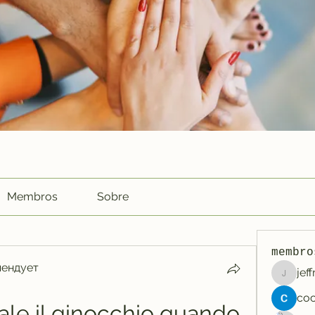
Membros
Sobre
membro
мендует
jef
jeffreyc
le il ginocchio quando 