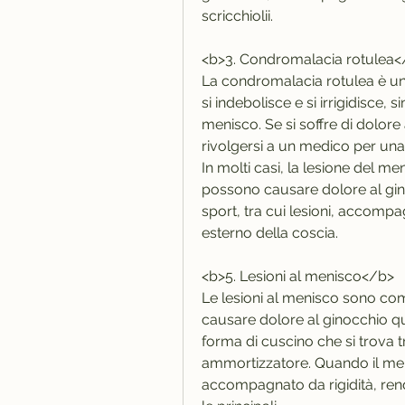
scricchiolii.
<b>3. Condromalacia rotulea<
La condromalacia rotulea è una 
si indebolisce e si irrigidisce, 
menisco. Se si soffre di dolore
rivolgersi a un medico per una
In molti casi, la lesione del men
possono causare dolore al gin
sport, tra cui lesioni, accompag
esterno della coscia.
<b>5. Lesioni al menisco</b>
Le lesioni al menisco sono co
causare dolore al ginocchio qua
forma di cuscino che si trova 
ammortizzatore. Quando il meni
accompagnato da rigidità, ren