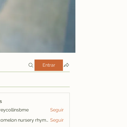
Entrar
s
freycollinsbme
Seguir
ollinsbme
cocomelon nursery rhymes
Seguir