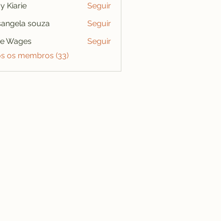
y Kiarie
Seguir
angela souza
Seguir
se Wages
Seguir
os os membros (33)