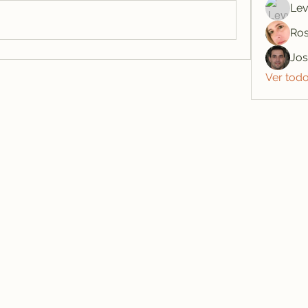
Lev
Ros
Jo
Ver tod