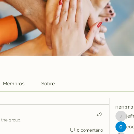
Membros
Sobre
membro
jef
jeffreyc
 the group.
0 comentário