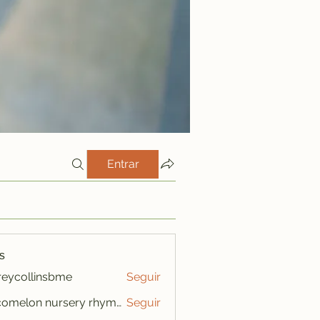
Entrar
s
freycollinsbme
Seguir
ollinsbme
cocomelon nursery rhymes
Seguir