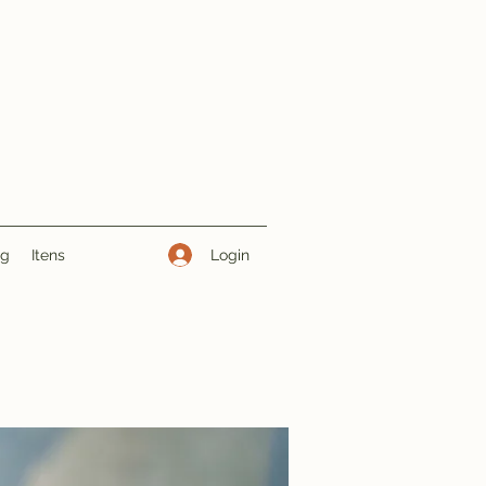
Login
ng
Itens