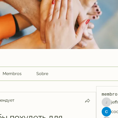
Membros
Sobre
membro
мендует
jef
jeffreyc
ы похудеть для 