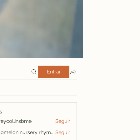
Entrar
s
freycollinsbme
Seguir
ollinsbme
cocomelon nursery rhymes
Seguir