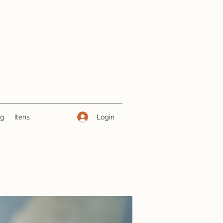
Login
ng
Itens