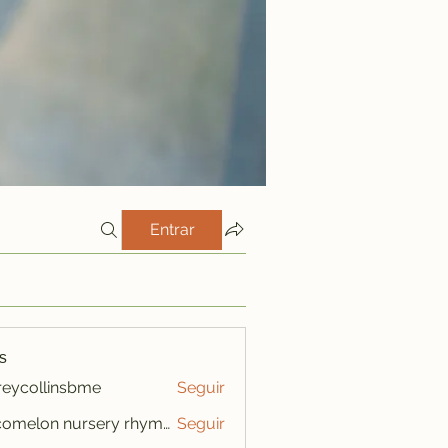
Entrar
s
freycollinsbme
Seguir
ollinsbme
cocomelon nursery rhymes
Seguir