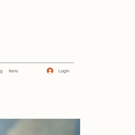
Login
ng
Itens