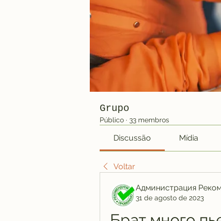
Grupo
Público
·
33 membros
Discussão
Mídia
Voltar
Администрация Реко
31 de agosto de 2023
Брат много пь