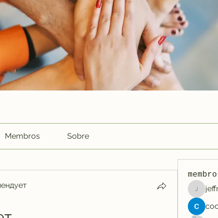
Membros
Sobre
membro
мендует
jef
jeffreyc
ет