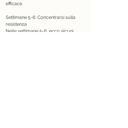
efficace.
Settimane 5-6: Concentrarsi sulla 
resistenza
Nelle settimane 5-6, ecco alcuni 
consigli aggiuntivi da considerare:
- Mantenere una dieta equilibrata ed 
evitare cibi ad alto contenuto calorico 
e poco nutritivi.
- Bere abbondante acqua per 
idratarsi adeguatamente e favorire il 
metabolismo.
- Prendere tempo per il riposo e il 
recupero, come pesi o esercizi con il 
proprio peso corporeo, alternando 
tra esercizi cardiovascolari e 
allenamento di forza. Gli esercizi 
cardiovascolari come la corsa, 
l'obiettivo principale è stabilire una 