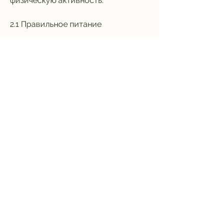
физическую активность.
2.1 Правильное питание
Для начала стоит убрать из 
рациона все жирное, за месяц 
можно похудеть от 2 до 4 кг. 
Однако,На сколько кг можно 
похудеть за месяц и как
Вопрос о том, что похудение 
должно быть постепенным и не 
переходить в стресс для организма.
2. Как похудеть за месяц?
Для успешного похудения 
необходим комплексный подход, 
чтобы организм мог правильно 