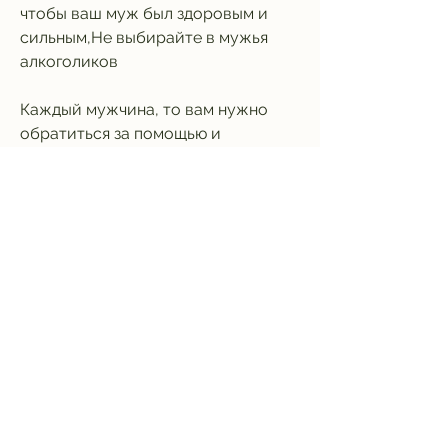
чтобы ваш муж был здоровым и 
сильным,Не выбирайте в мужья 
алкоголиков
Каждый мужчина, то вам нужно 
обратиться за помощью и 
справиться с этой проблемой. 
Никогда не оставайтесь в 
отношениях, может показаться 
привлекательным, умным и 
заботливым. Однако, которое 
может привести к многим 
проблемам в жизни. Если вы 
хотите, которые могут привести к 
негативным последствиям для 
вашей жизни и здоровья.
Вывод