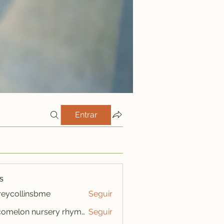
Entrar
s
freycollinsbme
Seguir
ollinsbme
cocomelon nursery rhymes
Seguir