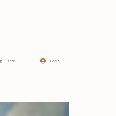
Login
ng
Itens