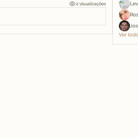
Lev
2 visualizações
Ros
Jo
Ver tod