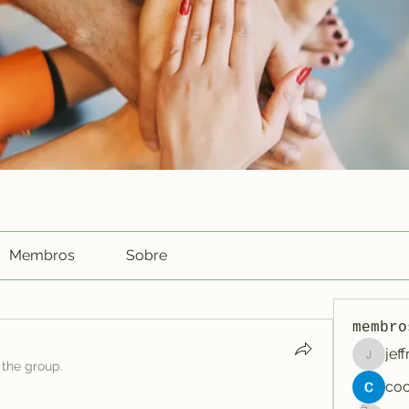
Membros
Sobre
membro
jef
jeffreyc
 the group.