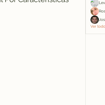
Lev
Ros
Jo
Ver tod