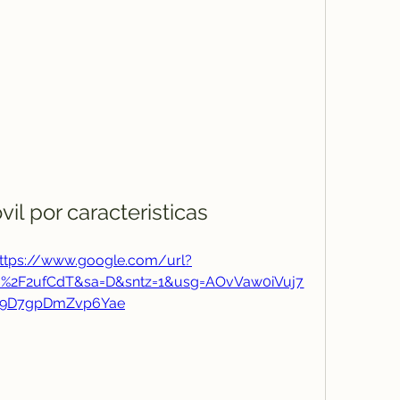
il por caracteristicas
ttps://www.google.com/url?
om%2F2ufCdT&sa=D&sntz=1&usg=AOvVaw0iVuj7
9D7gpDmZvp6Yae