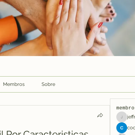
Membros
Sobre
membro
jef
jeffreyc
l Por Caracteristicas