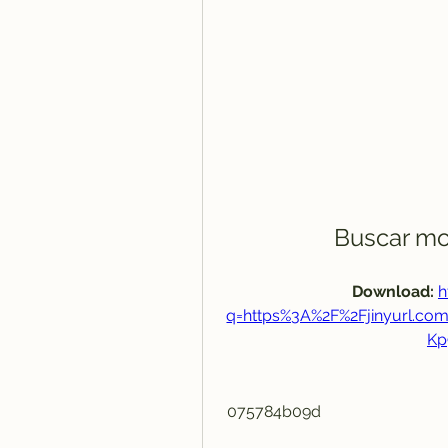
Buscar mov
Download: 
h
q=https%3A%2F%2Fjinyurl.c
Kp
 075784b09d