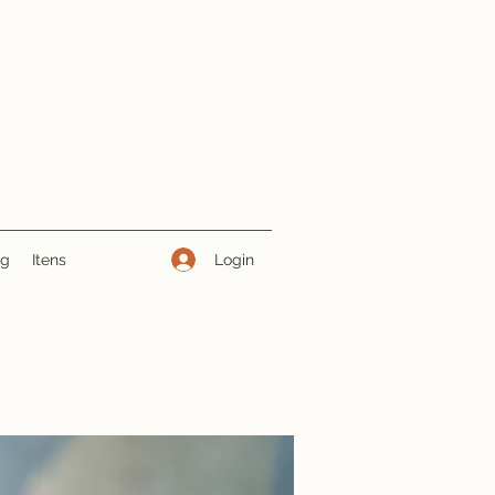
Login
ng
Itens