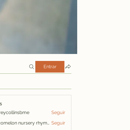
Entrar
s
freycollinsbme
Seguir
ollinsbme
cocomelon nursery rhymes
Seguir