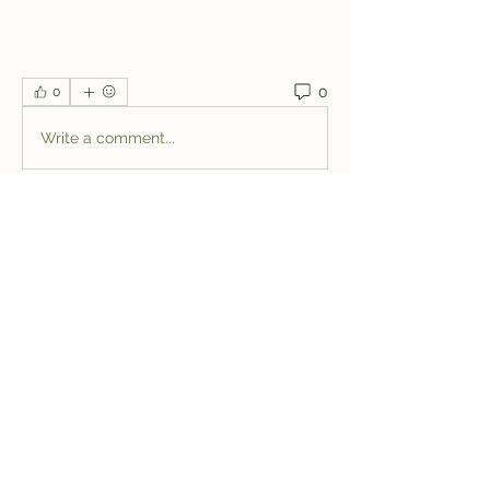
0
0
Write a comment...
Informações
Bem-vindo ao grupo! Você pode se
conectar com outros membros
...
Leia Mais
membros
jeffreycollinsbme
Seguir
jeffreycollinsbme
cocomelon nursery rhymes
Seguir
Levy Kiarie
Seguir