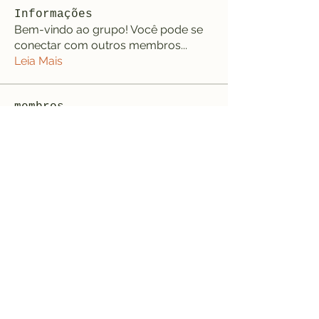
Informações
Bem-vindo ao grupo! Você pode se
conectar com outros membros
...
Leia Mais
membros
jeffreycollinsbme
Seguir
jeffreycollinsbme
cocomelon nursery rhymes
Seguir
Levy Kiarie
Seguir
Rosangela souza
Seguir
Jose Wages
Seguir
Ver todos os membros (33)