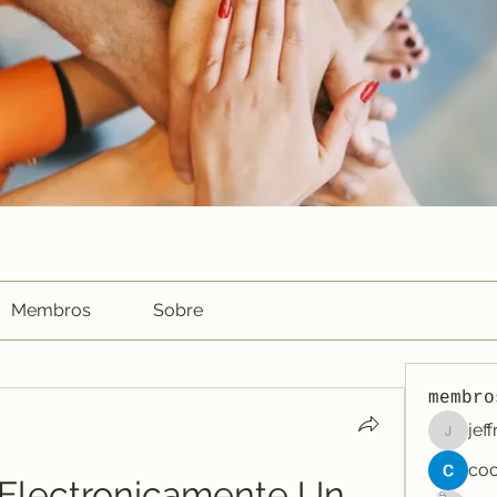
Membros
Sobre
membro
jef
jeffreyc
Electronicamente Un 