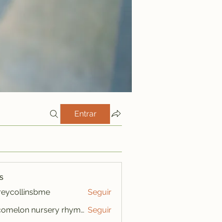
Entrar
s
freycollinsbme
Seguir
ollinsbme
cocomelon nursery rhymes
Seguir