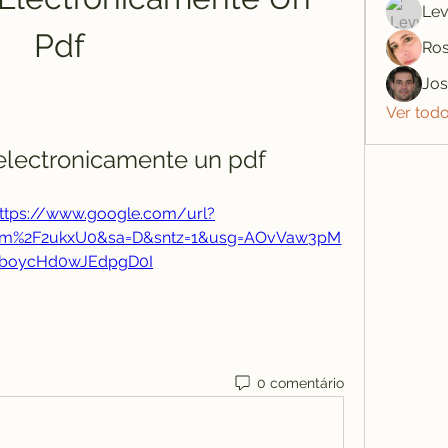
Lev
Pdf
Ros
Jo
Ver tod
electronicamente un pdf
ttps://www.google.com/url?
om%2F2ukxU0&sa=D&sntz=1&usg=AOvVaw3pM
boycHd0wJEdpgD0I
0 comentário