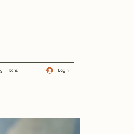
Login
ng
Itens