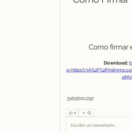
Como firmar 
Download: 
h
q=https%3A%2F%2Fmiimms.c
eMy
 3ab5b0c292
0
Escribir un comentario...