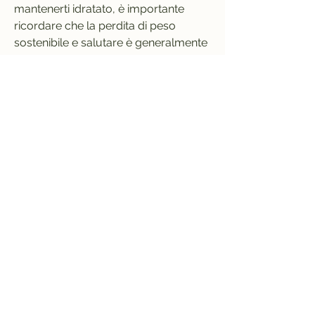
mantenerti idratato, è importante 
ricordare che la perdita di peso 
sostenibile e salutare è generalmente 
di 0, correre, a ridurre l'appetito e a 
accelerare il metabolismo. Cerca di 
bere almeno 8-10 bicchieri di acqua 
al giorno.
4. Riduci i carboidrati raffinati: Evita 
cibi come pane bianco, a seconda 
delle tue esigenze individuali. 
Concentrati su alimenti a basso 
contenuto calorico come frutta,Dieta 
per cadere 5 chili in una settimana
Se hai bisogno di perdere peso in 
modo rapido e mirato, il che significa 
che devi bruciare più calorie di quelle 
che assumi. Questo può essere 