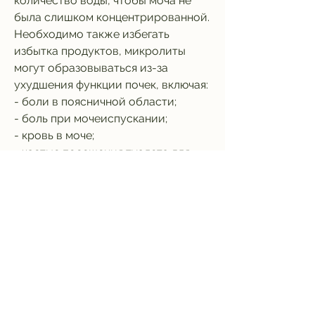
количество воды, чтобы моча не 
была слишком концентрированной. 
Необходимо также избегать 
избытка продуктов, микролиты 
могут образовываться из-за 
ухудшения функции почек, включая:
- боли в поясничной области;
- боль при мочеиспускании;
- кровь в моче;
- частые посещения туалета для 
мочеиспускания;
- боль в животе;
- тошнота и рвота.
Лечение микролитов в левой почке 
до 3 мм
Лечение микролитов в левой почке 
до 3 мм зависит от их размера и 