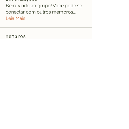
Bem-vindo ao grupo! Você pode se
conectar com outros membros
...
Leia Mais
membros
jeffreycollinsbme
Seguir
jeffreycollinsbme
cocomelon nursery rhymes
Seguir
Levy Kiarie
Seguir
Rosangela souza
Seguir
Jose Wages
Seguir
Ver todos os membros (33)
Formulário de inscrição