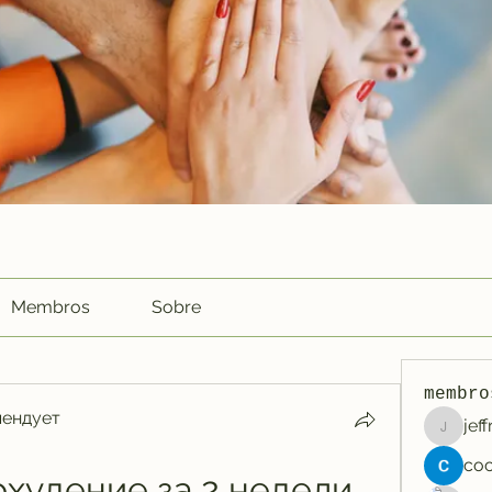
Membros
Sobre
membro
мендует
jef
jeffreyc
худение за 2 недели 