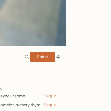
Entrar
s
freycollinsbme
Seguir
ollinsbme
cocomelon nursery rhymes
Seguir