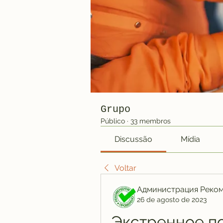
Grupo
Público
·
33 membros
Discussão
Mídia
Voltar
Администрация Реко
26 de agosto de 2023
Экстренное по