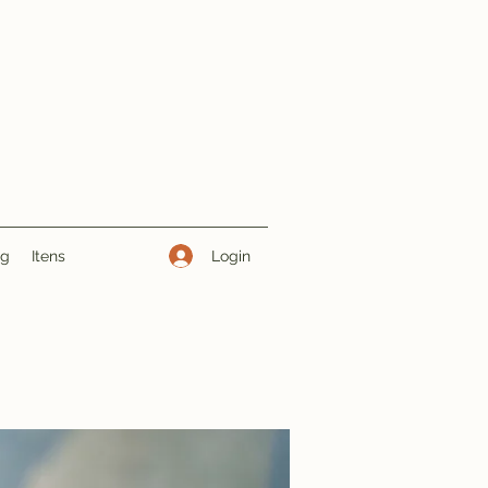
Login
ng
Itens