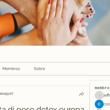
Membros
Sobre
membro
мендует
jef
jeffreyc
dita di peso detox europa