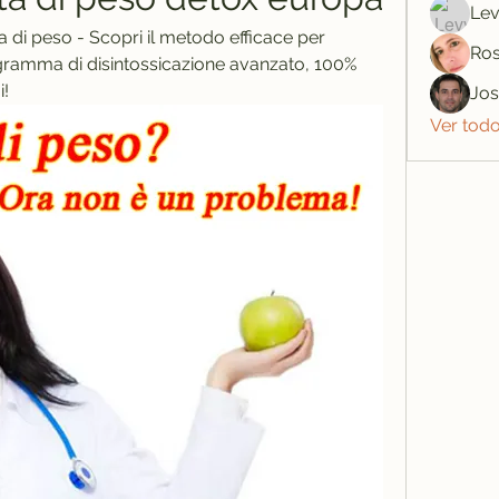
Lev
a di peso - Scopri il metodo efficace per 
Ros
Programma di disintossicazione avanzato, 100% 
i!
Jo
Ver tod