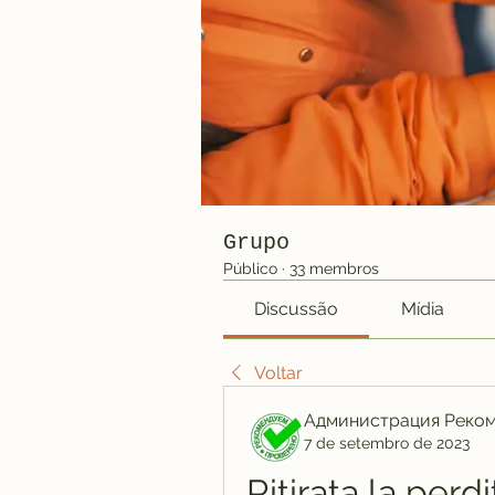
Grupo
Público
·
33 membros
Discussão
Mídia
Voltar
Администрация Реко
7 de setembro de 2023
Ritirata la per