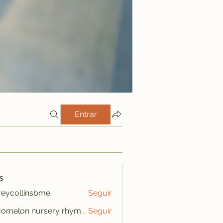
Entrar
s
freycollinsbme
Seguir
ollinsbme
cocomelon nursery rhymes
Seguir