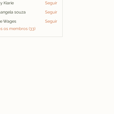
y Kiarie
Seguir
angela souza
Seguir
se Wages
Seguir
os os membros (33)