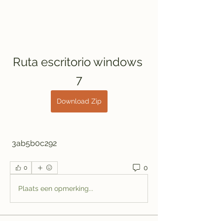
Ruta escritorio windows 
7
Download Zip
 3ab5b0c292
0
0
Plaats een opmerking...