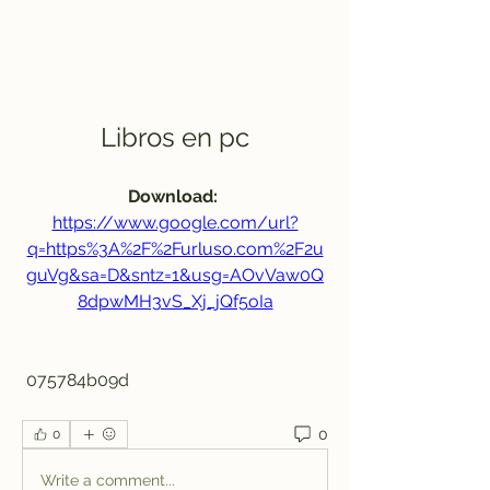
Libros en pc
Download: 
https://www.google.com/url?
q=https%3A%2F%2Furluso.com%2F2u
guVg&sa=D&sntz=1&usg=AOvVaw0Q
8dpwMH3vS_Xj_jQf5oIa
 075784b09d
0
0
Write a comment...