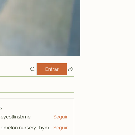
Entrar
s
freycollinsbme
Seguir
ollinsbme
cocomelon nursery rhymes
Seguir