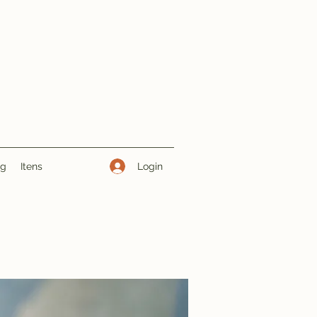
Login
ng
Itens