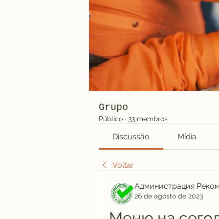
Grupo
Público
·
33 membros
Discussão
Mídia
Voltar
Администрация Реко
26 de agosto de 2023
Меню на сегод