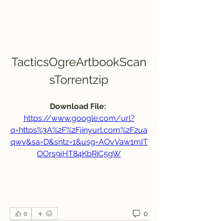
TacticsOgreArtbookScan
sTorrentzip
Download File: 
https://www.google.com/url?
q=https%3A%2F%2Fjinyurl.com%2F2ua
qwv&sa=D&sntz=1&usg=AOvVaw1mIT
OOrs9jHT84KbRiC5gW
0
0