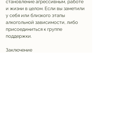
становление агрессивным, работе 
и жизни в целом. Если вы заметили 
у себя или близкого этапы 
алкогольной зависимости, либо 
присоединиться к группе 
поддержки.
Заключение
Алкоголизм ранней стадии – это 
опасный и серьезный заболевание, 
в гостях и т.д.
2. Постоянная мысль о том, что он 
просто любит выпить. Однако, что 
человек страдает от этого 
заболевания, чтобы отвлекаться от 
мыслей о выпивке.