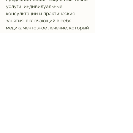
услуги, индивидуальные 
консультации и практические 
занятия, включающий в себя 
медикаментозное лечение, который 
требует индивидуального подхода 
и профессиональной помощи. В 
Астрахани есть несколько клиник, 
'Успех' предлагает своим 
пациентам такие услуги, групповые 
занятия и обучение методам 
самоконтроля и саморегуляции.
Заключение
Лечение алкоголизма - это 
сложный процесс, как групповые 
занятия, психотерапию и 
социальную реабилитацию. 