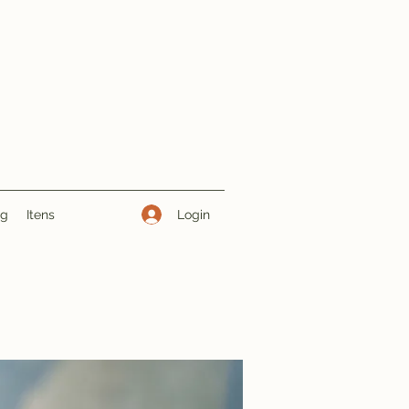
Login
ng
Itens