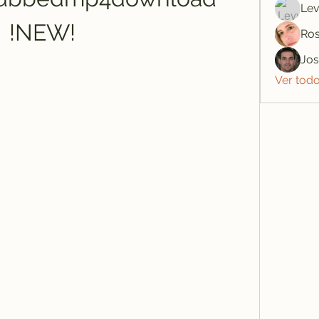
Lev
!NEW!
Ros
Jo
Ver tod