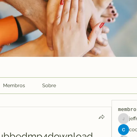
Membros
Sobre
membro
jef
jeffreyc
dubbedmp4download 