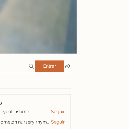
Entrar
s
freycollinsbme
Seguir
ollinsbme
cocomelon nursery rhymes
Seguir