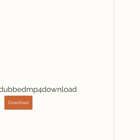
idubbedmp4download
Download