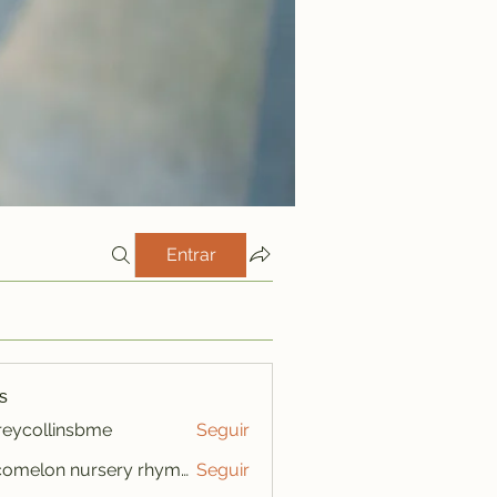
Entrar
s
freycollinsbme
Seguir
ollinsbme
cocomelon nursery rhymes
Seguir