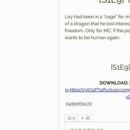
Loy had been in a "cage" for 
of a dragon that he lost interes
freedom. Only for MC, if the pla
wants to be human again.
[S1E9
DOWNLOAD: 
q=https%3A%2F%2Furluso.c
y
 041b061a72
0