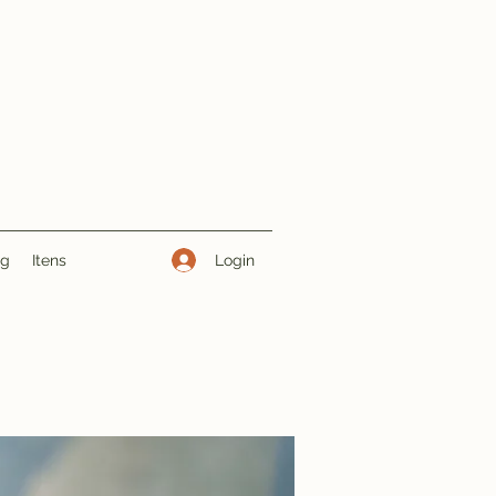
Login
ng
Itens