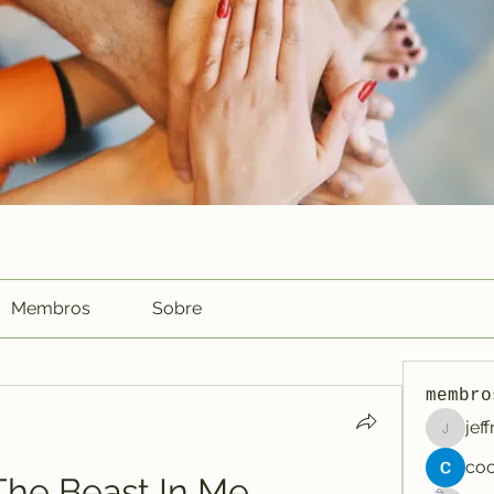
Membros
Sobre
membro
jef
jeffreyc
The Beast In Me