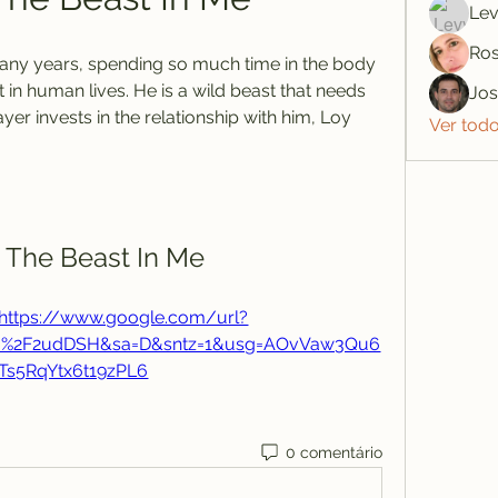
Lev
Ros
many years, spending so much time in the body 
t in human lives. He is a wild beast that needs 
Jo
yer invests in the relationship with him, Loy 
Ver tod
] The Beast In Me
https://www.google.com/url?
om%2F2udDSH&sa=D&sntz=1&usg=AOvVaw3Qu6
lTs5RqYtx6t19zPL6
0 comentário