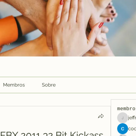
Membros
Sobre
membro
jef
jeffreyc
BX 2011 32 Bit Kickass 