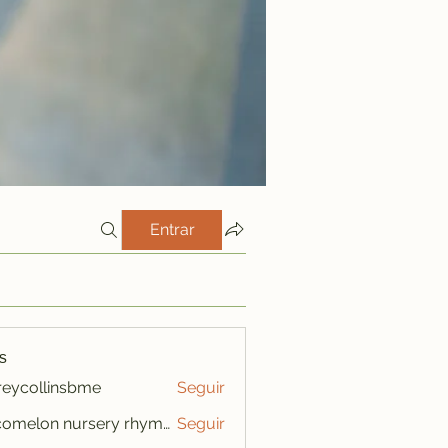
Entrar
s
freycollinsbme
Seguir
ollinsbme
cocomelon nursery rhymes
Seguir