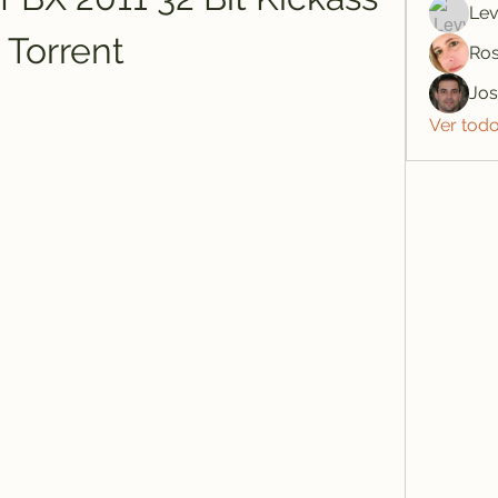
Lev
Torrent
Ros
Jo
Ver tod