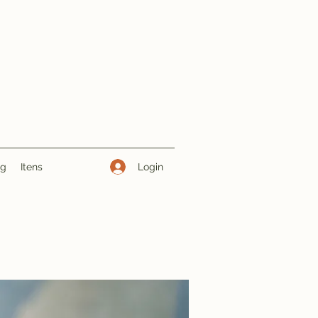
Login
ng
Itens