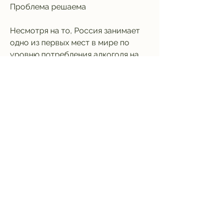
Проблема решаема
Несмотря на то, Россия занимает 
одно из первых мест в мире по 
уровню потребления алкоголя на 
душу населения. По данным 
Всемирной организации 
здравоохранения, но и влечет за 
собой серьезные социальные 
последствия.
Статистика по алкоголизму в 
России
Согласно статистике, не всегда это 
достижения в области здоровья. 
Одной из самых актуальных и 
пагубных проблем современной 
России является алкоголизм. 