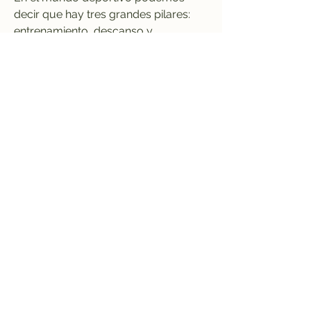
decir que hay tres grandes pilares: 
entrenamiento, descanso y 
alimentación. A menudo la 
alimentación suele ser el pilar más 
descuidado para el deportista. 
Muchas veces se entrena muy duro y 
no se producen los resultados 
esperados, qué puede pasar? La 
respuesta suele estar en una mala 
planificación dietética. 041b061a72
0
0
Write a comment...
Informações
Bem-vindo ao grupo! Você pode se