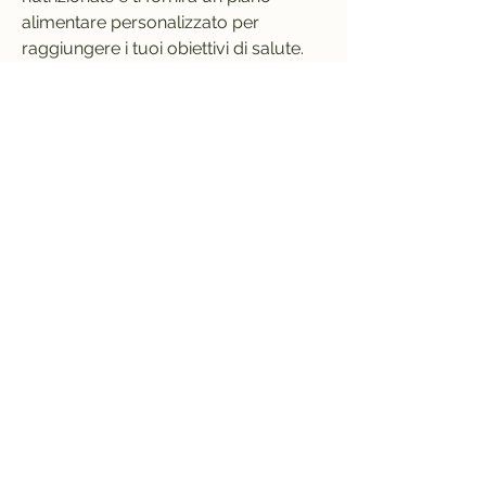
alimentare personalizzato per 
raggiungere i tuoi obiettivi di salute.
- Attività fisica: il centro dispone di una 
palestra attrezzata e di un team di 
personal trainer che ti aiuteranno a 
mantenerti in forma e a bruciare 
grassi in modo sano e controllato.
- Supporto psicologico: l'obesità può 
essere anche un problema 
psicologico. Il centro mette a 
disposizione un team di psicologi per 
aiutarti a gestire ansia e stress e a 