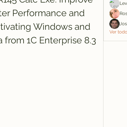
Lev
er Performance and 
Ros
Jo
ctivating Windows and 
Ver tod
 from 1C Enterprise 8.3