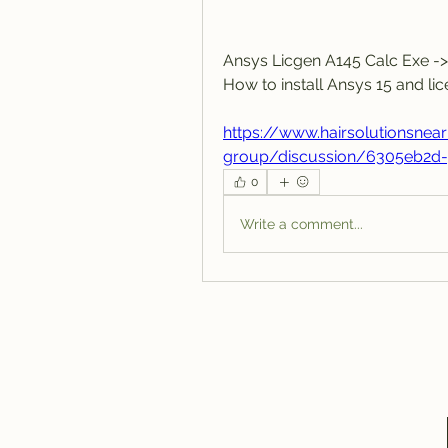
Ansys Licgen A145 Calc Exe ->-
How to install Ansys 15 and li
https://www.hairsolutionsne
group/discussion/6305eb2d-
0
Write a comment...