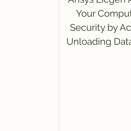
Your Comput
Security by A
Unloading Data