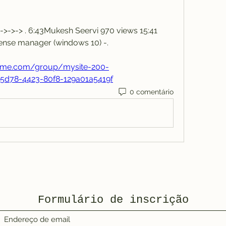
>->-> . 6:43Mukesh Seervi 970 views 15:41 
cense manager (windows 10) -. 
arme.com/group/mysite-200-
5d78-4423-80f8-129a01a5419f
0 comentário
Formulário de inscrição