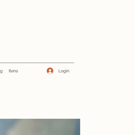
Login
ng
Itens