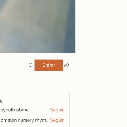
Entrar
s
freycollinsbme
Seguir
ollinsbme
cocomelon nursery rhymes
Seguir