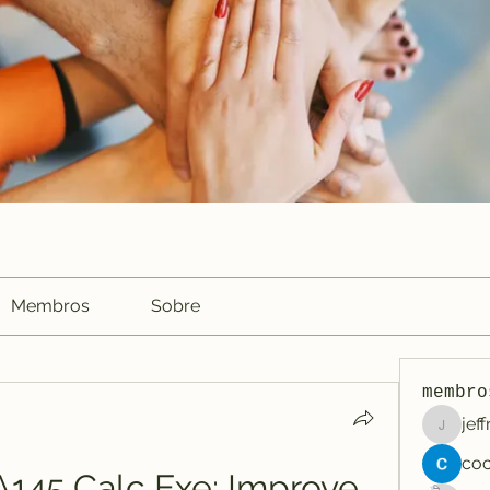
Membros
Sobre
membro
jef
jeffreyc
145 Calc Exe: Improve 