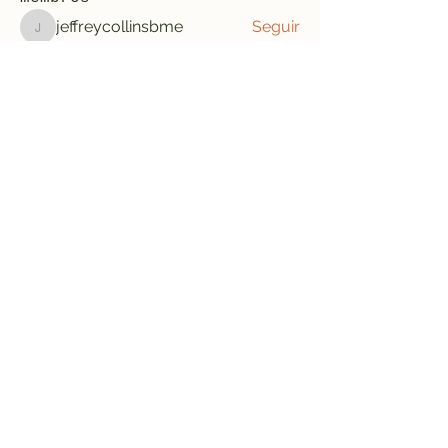
jeffreycollinsbme
Seguir
jeffreycollinsbme
cocomelon nursery rhymes
Seguir
Levy Kiarie
Seguir
Rosangela souza
Seguir
Jose Wages
Seguir
Ver todos os membros (33)
Formulário de inscrição
Enviar