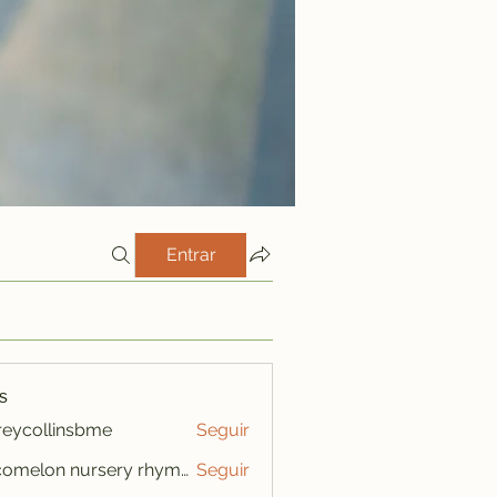
Entrar
s
freycollinsbme
Seguir
ollinsbme
cocomelon nursery rhymes
Seguir