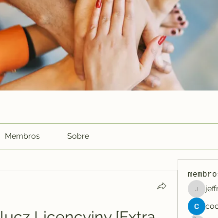
Membros
Sobre
membro
jef
jeffreyc
lucz Licencyjny [Extra 