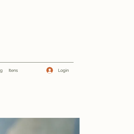
Login
ng
Itens