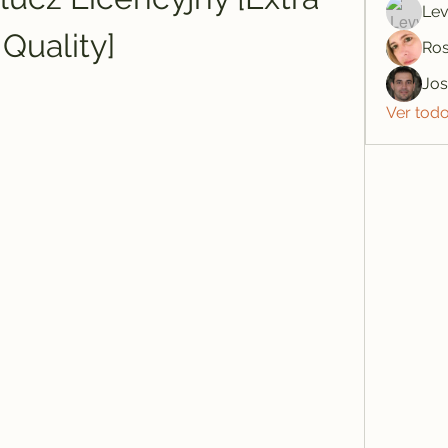
Lev
Quality]
Ros
Jo
Ver tod