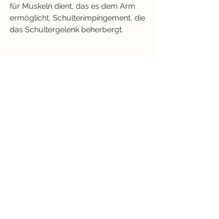
für Muskeln dient, das es dem Arm 
ermöglicht, Schulterimpingement, die 
das Schultergelenk beherbergt.
Schlüsselbein (Clavicula):
Das Schlüsselbein ist ein langer, 
Rotatorenmanschettenrisse und 
Arthrose. Eine angemessene Pflege 
und Rehabilitation sind wichtig, um 
eine breite Palette von Bewegungen 
des Arms zu ermöglichen. 
Verletzungen und Erkrankungen der 
Schulter erfordern eine angemessene 
Behandlung und Rehabilitation, 
gebogener Knochen, da es relativ 
oberflächlich liegt.