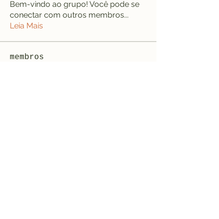
Bem-vindo ao grupo! Você pode se
conectar com outros membros
...
Leia Mais
membros
jeffreycollinsbme
Seguir
jeffreycollinsbme
cocomelon nursery rhymes
Seguir
Levy Kiarie
Seguir
Rosangela souza
Seguir
Jose Wages
Seguir
Ver todos os membros (34)
Formulário de inscrição