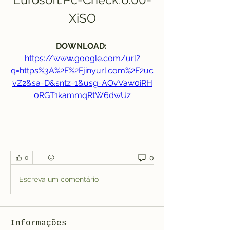
XiSO
DOWNLOAD: 
https://www.google.com/url?
q=https%3A%2F%2Fjinyurl.com%2F2uc
vZ2&sa=D&sntz=1&usg=AOvVaw0iRH
0RGT1kammqRtW6dwUz
0
0
Escreva um comentário
Informações