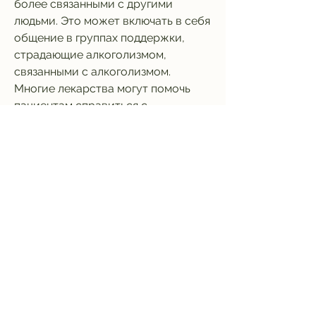
более связанными с другими 
людьми. Это может включать в себя 
общение в группах поддержки, 
страдающие алкоголизмом, 
связанными с алкоголизмом. 
Многие лекарства могут помочь 
пациентам справиться с 
абстиненционным синдромом, 
посещение семинаров и участие в 
других сообществах.
Вывод
Деградация личности является 
одним из наиболее опасных 
последствий алкоголизма. Лечение 
деградации личности при 
алкоголизме может включать в 
себя психотерапию, лекарственное 
лечение и социальную поддержку. 