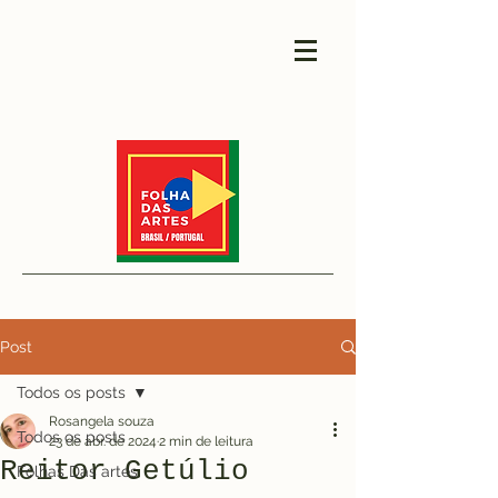
Post
Todos os posts
Rosangela souza
Todos os posts
23 de abr. de 2024
2 min de leitura
Reitor Getúlio
Folhas Das artes