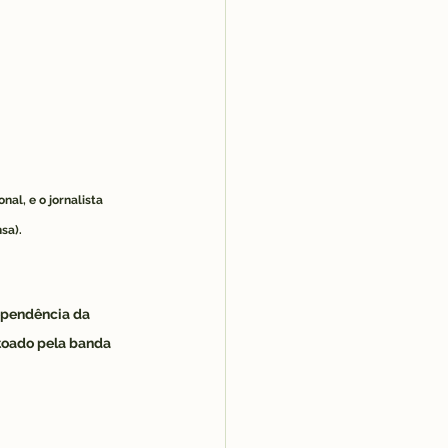
, e o jornalista       
ensa).
ependência da 
toado pela banda 