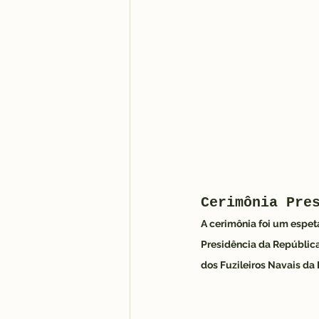
                                      
Cerimônia Pre
A cerimônia foi um espet
Presidência da República
dos Fuzileiros Navais da