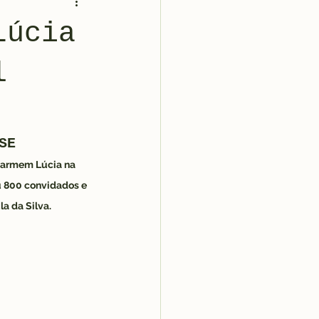
Lúcia
l
SE
 Carmem Lúcia na 
iu 800 convidados e 
la da Silva.