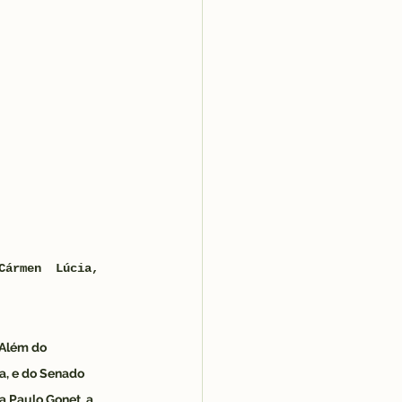
Cármen  Lúcia, 
 Além do 
a, e do Senado 
 Paulo Gonet, a 