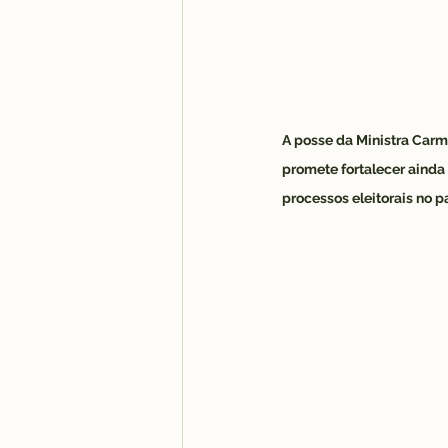
A posse da Ministra Carm
promete fortalecer ainda m
processos eleitorais no pa