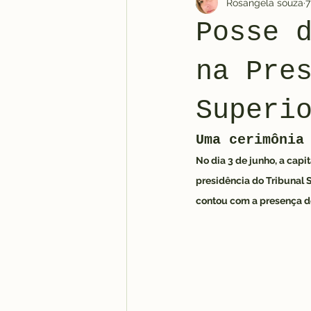
Rosangela souza
7
Posse 
na Pre
Superi
Uma cerimônia
No dia 3 de junho, a cap
presidência do Tribunal S
contou com a presença de 