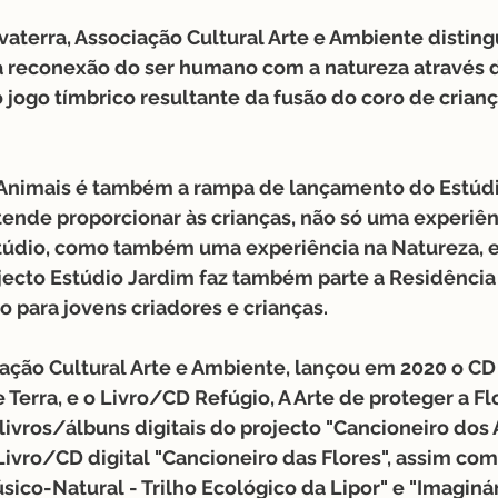
vaterra, Associação Cultural Arte e Ambiente distin
a reconexão do ser humano com a natureza através da
ogo tímbrico resultante da fusão do coro de crianças
 Animais é também a rampa de lançamento do Estúdi
ende proporcionar às crianças, não só uma experiênc
túdio, como também uma experiência na Natureza, 
ecto Estúdio Jardim faz também parte a Residência A
do para jovens criadores e crianças.
ação Cultural Arte e Ambiente, lançou em 2020 o CD 
Terra, e o Livro/CD Refúgio, A Arte de proteger a Fl
livros/álbuns digitais do projecto "Cancioneiro dos
ivro/CD digital "Cancioneiro das Flores", assim com
úsico-Natural - Trilho Ecológico da Lipor" e "Imaginár