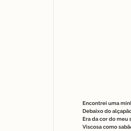
Encontrei uma minh
Debaixo do alçapã
Era da cor do meu
Viscosa como sabã