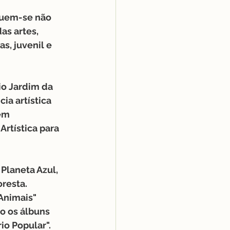
guem-se não 
s artes, 
, juvenil e 
o Jardim da 
ia artística 
em 
rtística para 
Planeta Azul, 
oresta.
 Animais"
o os álbuns 
io Popular".