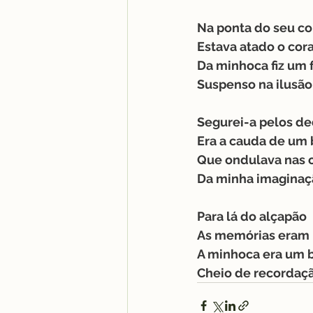
Na ponta do seu co
Estava atado o cor
Da minhoca fiz um f
Suspenso na ilusão
Segurei-a pelos d
Era a cauda de um 
Que ondulava nas 
Da minha imaginaç
Para lá do alçapão
As memórias eram 
A minhoca era um 
Cheio de recordaç