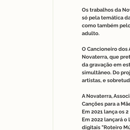
Os trabalhos da No
só pela temática d
como também pelo j
adulto.
O Cancioneiro dos
Novaterra, que pret
da gravação em es
simultâneo. Do proj
artistas, e sobretu
A Novaterra, Associ
Canções para a Mãe 
Em 2021 lança os 2 
Em 2022 lançará o L
digitais "Roteiro M