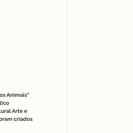
os Animais" 
tico 
ural Arte e 
oram criados 