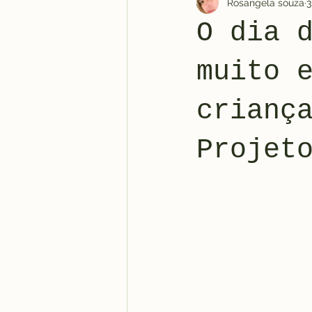
Rosangela souza
3
O dia 
muito 
crianç
Projet