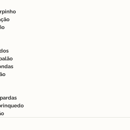
rpinho
ação 
io
edos
balão
ondas
ão
pardas
brinquedo
ão