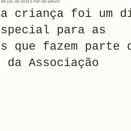
 de jun. de 2021
2 min de leitura
da criança foi um d
especial para as
as que fazem parte 
o da Associação